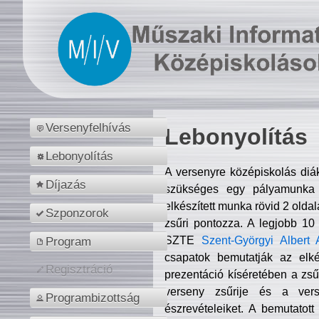
Versenyfelhívás
Lebonyolítás
Lebonyolítás
A versenyre középiskolás diá
Díjazás
szükséges egy pályamunka f
elkészített munka rövid 2 olda
Szponzorok
zsűri pontozza. A legjobb 10
SZTE
Szent-Györgyi Albert 
Program
csapatok bemutatják az elké
Regisztráció
prezentáció kíséretében a zs
verseny zsűrije és a verse
Programbizottság
észrevételeiket. A bemutatott