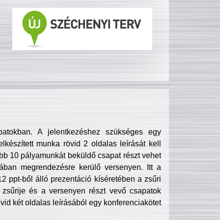
patokban. A jelentkezéshez szükséges egy
lkészített munka rövid 2 oldalas leírását kell
obb 10 pályamunkát beküldő csapat részt vehet
ában megrendezésre kerülő versenyen. Itt a
 ppt-ből álló prezentáció kíséretében a zsűri
zsűrije és a versenyen részt vevő csapatok
övid két oldalas leírásából egy konferenciakötet