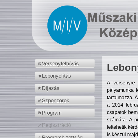
Versenyfelhívás
Lebony
Lebonyolítás
A versenyre 
Díjazás
pályamunka fe
tartalmazza. 
Szponzorok
a 2014 febr
csapatok bemu
Program
számára. A p
Regisztráció
feltehetik kér
is készül majd
Programbizottság