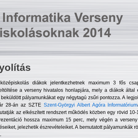
olítás
középiskolás diákok jelentkezhetnek maximum 3 fős csa
ltöltése a verseny hivatalos honlapjára, mely a diákok által e
A beküldött pályamunkákat egy négytagú zsűri pontozza. A legj
uár 28-án az SZTE
Szent-Györgyi Albert Agóra Informatórium
tatják az elkészített rendszert működés közben egy rövid 10-12
rezentáció hossza maximum 15 perc, mely végén a verseny 
déseiket, jelezhetik észrevételeiket. A bemutatott pályamunkák r
.