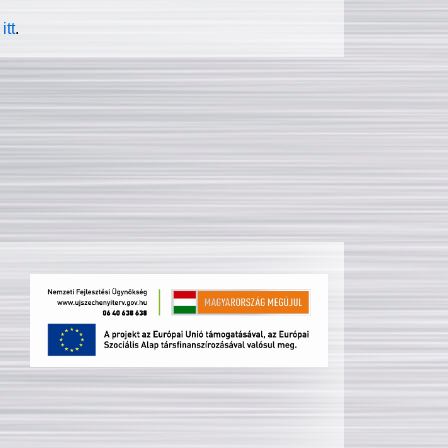
itt
.