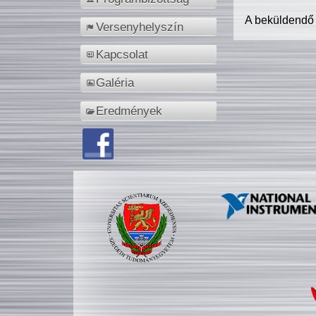
A beküldendő
Versenyhelyszín
Kapcsolat
Galéria
Eredmények