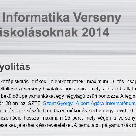
olítás
középiskolás diákok jelentkezhetnek maximum 3 fős csa
ltöltése a verseny hivatalos honlapjára, mely a diákok által e
A beküldött pályamunkákat egy négytagú zsűri pontozza. A legj
uár 28-án az SZTE
Szent-Györgyi Albert Agóra Informatórium
tatják az elkészített rendszert működés közben egy rövid 10-12
rezentáció hossza maximum 15 perc, mely végén a verseny 
déseiket, jelezhetik észrevételeiket. A bemutatott pályamunkák r
.