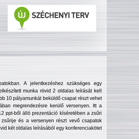
patokban. A jelentkezéshez szükséges egy
lkészített munka rövid 2 oldalas leírását kell
obb 10 pályamunkát beküldő csapat részt vehet
ában megrendezésre kerülő versenyen. Itt a
 ppt-ből álló prezentáció kíséretében a zsűri
zsűrije és a versenyen részt vevő csapatok
övid két oldalas leírásából egy konferenciakötet