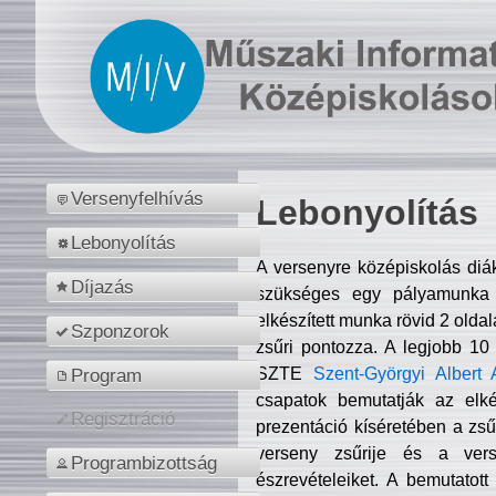
Versenyfelhívás
Lebonyolítás
Lebonyolítás
A versenyre középiskolás diá
Díjazás
szükséges egy pályamunka f
elkészített munka rövid 2 olda
Szponzorok
zsűri pontozza. A legjobb 10
SZTE
Szent-Györgyi Albert 
Program
csapatok bemutatják az elké
Regisztráció
prezentáció kíséretében a zs
verseny zsűrije és a verse
Programbizottság
észrevételeiket. A bemutatott