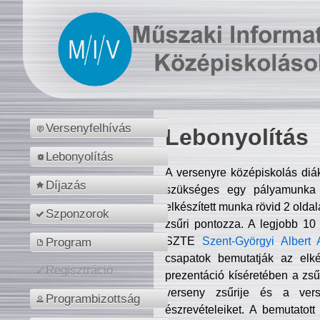
Versenyfelhívás
Lebonyolítás
Lebonyolítás
A versenyre középiskolás diá
Díjazás
szükséges egy pályamunka f
elkészített munka rövid 2 olda
Szponzorok
zsűri pontozza. A legjobb 10
SZTE
Szent-Györgyi Albert 
Program
csapatok bemutatják az elké
Regisztráció
prezentáció kíséretében a zs
verseny zsűrije és a verse
Programbizottság
észrevételeiket. A bemutatott