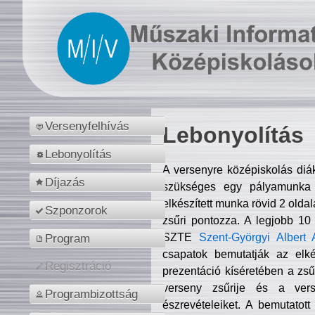
Versenyfelhívás
Lebonyolítás
Lebonyolítás
A versenyre középiskolás diá
Díjazás
szükséges egy pályamunka f
elkészített munka rövid 2 olda
Szponzorok
zsűri pontozza. A legjobb 10
SZTE
Szent-Györgyi Albert 
Program
csapatok bemutatják az elké
Regisztráció
prezentáció kíséretében a zs
verseny zsűrije és a verse
Programbizottság
észrevételeiket. A bemutatott