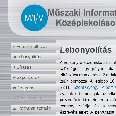
Versenyfelhívás
Lebonyolítás
Lebonyolítás
A versenyre középiskolás diá
Díjazás
szükséges egy pályamunka f
elkészített munka rövid 2 olda
Szponzorok
zsűri pontozza. A legjobb 10
SZTE
Szent-Györgyi Albert 
Program
csapatok bemutatják az elké
Regisztráció
prezentáció kíséretében a zs
verseny zsűrije és a verse
Programbizottság
észrevételeiket. A bemutatott