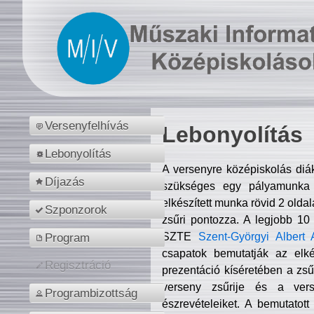
Versenyfelhívás
Lebonyolítás
Lebonyolítás
A versenyre középiskolás diá
Díjazás
szükséges egy pályamunka f
elkészített munka rövid 2 olda
Szponzorok
zsűri pontozza. A legjobb 10
SZTE
Szent-Györgyi Albert 
Program
csapatok bemutatják az elké
Regisztráció
prezentáció kíséretében a zs
verseny zsűrije és a verse
Programbizottság
észrevételeiket. A bemutatott