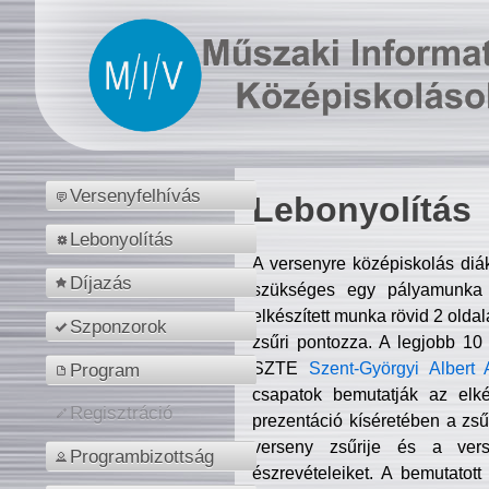
Versenyfelhívás
Lebonyolítás
Lebonyolítás
A versenyre középiskolás diá
Díjazás
szükséges egy pályamunka f
elkészített munka rövid 2 olda
Szponzorok
zsűri pontozza. A legjobb 10
SZTE
Szent-Györgyi Albert 
Program
csapatok bemutatják az elké
Regisztráció
prezentáció kíséretében a zs
verseny zsűrije és a verse
Programbizottság
észrevételeiket. A bemutatott