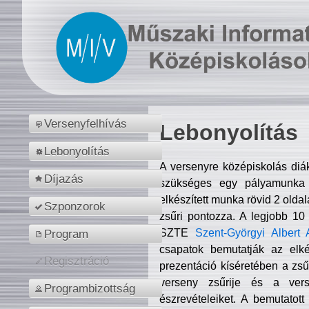
Versenyfelhívás
Lebonyolítás
Lebonyolítás
A versenyre középiskolás diá
Díjazás
szükséges egy pályamunka f
elkészített munka rövid 2 olda
Szponzorok
zsűri pontozza. A legjobb 10
SZTE
Szent-Györgyi Albert 
Program
csapatok bemutatják az elké
Regisztráció
prezentáció kíséretében a zs
verseny zsűrije és a verse
Programbizottság
észrevételeiket. A bemutatott