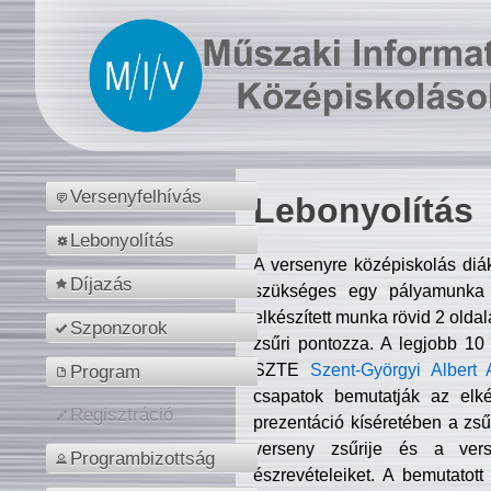
Versenyfelhívás
Lebonyolítás
Lebonyolítás
A versenyre középiskolás diá
Díjazás
szükséges egy pályamunka f
elkészített munka rövid 2 olda
Szponzorok
zsűri pontozza. A legjobb 10
SZTE
Szent-Györgyi Albert 
Program
csapatok bemutatják az elké
Regisztráció
prezentáció kíséretében a zs
verseny zsűrije és a verse
Programbizottság
észrevételeiket. A bemutatott