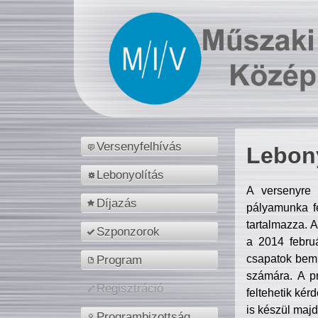
Versenyfelhívás
Lebony
Lebonyolítás
A versenyre 
Díjazás
pályamunka fe
tartalmazza. 
Szponzorok
a 2014 febr
csapatok bemu
Program
számára. A p
Regisztráció
feltehetik kér
is készül majd
Programbizottság