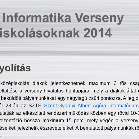
olítás
középiskolás diákok jelentkezhetnek maximum 3 fős csa
ltöltése a verseny hivatalos honlapjára, mely a diákok által e
A beküldött pályamunkákat egy négytagú zsűri pontozza. A legj
uár 28-án az SZTE
Szent-Györgyi Albert Agóra Informatórium
tatják az elkészített rendszert működés közben egy rövid 10-12
rezentáció hossza maximum 15 perc, mely végén a verseny 
déseiket, jelezhetik észrevételeiket. A bemutatott pályamunkák r
.