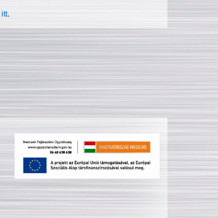
itt
.