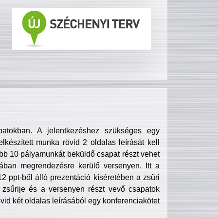
patokban. A jelentkezéshez szükséges egy
lkészített munka rövid 2 oldalas leírását kell
obb 10 pályamunkát beküldő csapat részt vehet
ában megrendezésre kerülő versenyen. Itt a
 ppt-ből álló prezentáció kíséretében a zsűri
zsűrije és a versenyen részt vevő csapatok
övid két oldalas leírásából egy konferenciakötet