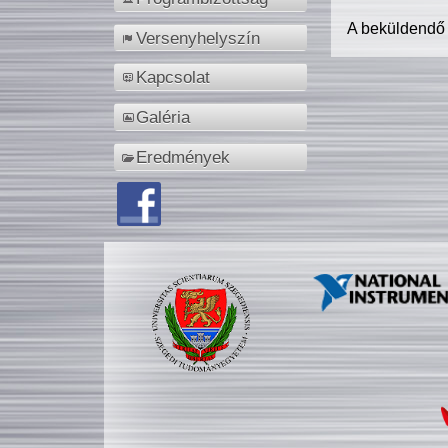
A beküldendő
Versenyhelyszín
Kapcsolat
Galéria
Eredmények