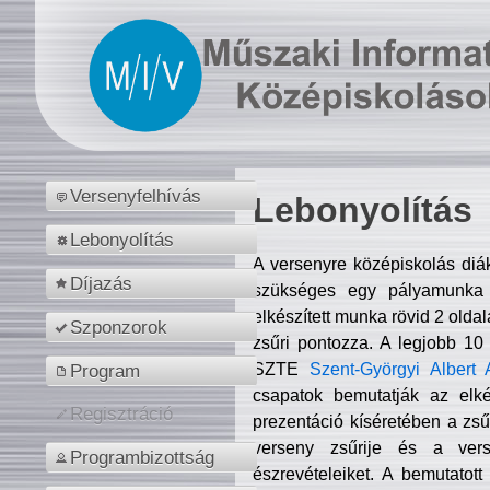
Versenyfelhívás
Lebonyolítás
Lebonyolítás
A versenyre középiskolás diá
Díjazás
szükséges egy pályamunka f
elkészített munka rövid 2 olda
Szponzorok
zsűri pontozza. A legjobb 10
SZTE
Szent-Györgyi Albert 
Program
csapatok bemutatják az elké
Regisztráció
prezentáció kíséretében a zs
verseny zsűrije és a verse
Programbizottság
észrevételeiket. A bemutatott