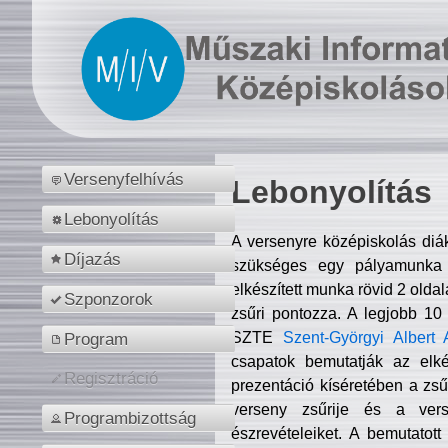
Versenyfelhívás
Lebonyolítás
Lebonyolítás
A versenyre középiskolás diá
Díjazás
szükséges egy pályamunka f
elkészített munka rövid 2 olda
Szponzorok
zsűri pontozza. A legjobb 10
SZTE
Szent-Györgyi Albert 
Program
csapatok bemutatják az elké
Regisztráció
prezentáció kíséretében a zs
verseny zsűrije és a verse
Programbizottság
észrevételeiket. A bemutatott