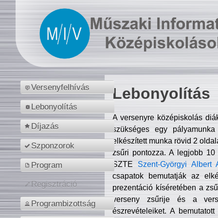
Versenyfelhívás
Lebonyolítás
Lebonyolítás
A versenyre középiskolás diá
Díjazás
szükséges egy pályamunka f
elkészített munka rövid 2 olda
Szponzorok
zsűri pontozza. A legjobb 10
SZTE
Szent-Györgyi Albert 
Program
csapatok bemutatják az elké
Regisztráció
prezentáció kíséretében a zs
verseny zsűrije és a verse
Programbizottság
észrevételeiket. A bemutatott