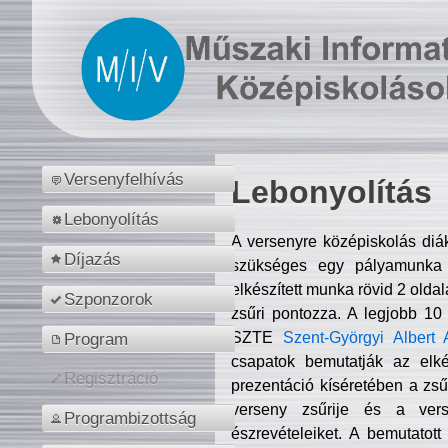
Versenyfelhívás
Lebonyolítás
Lebonyolítás
A versenyre középiskolás diá
Díjazás
szükséges egy pályamunka f
elkészített munka rövid 2 olda
Szponzorok
zsűri pontozza. A legjobb 10
SZTE
Szent-Györgyi Albert 
Program
csapatok bemutatják az elké
Regisztráció
prezentáció kíséretében a zs
verseny zsűrije és a verse
Programbizottság
észrevételeiket. A bemutatott