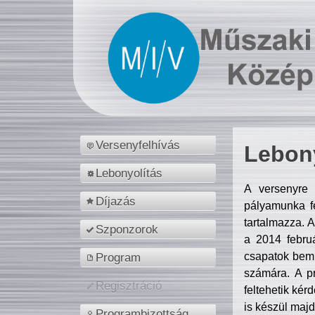
Versenyfelhívás
Lebony
Lebonyolítás
A versenyre 
Díjazás
pályamunka fe
tartalmazza. 
Szponzorok
a 2014 febr
csapatok bemu
Program
számára. A p
Regisztráció
feltehetik kér
is készül majd
Programbizottság