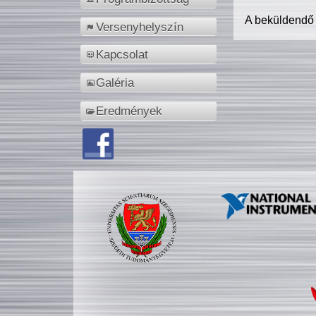
A beküldendő
Versenyhelyszín
Kapcsolat
Galéria
Eredmények