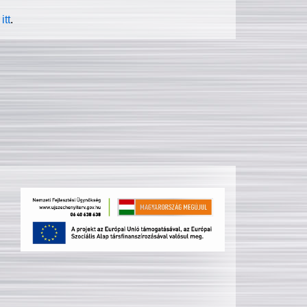
itt
.