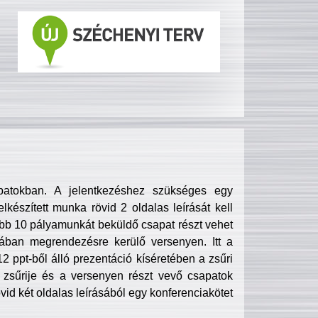
patokban. A jelentkezéshez szükséges egy
lkészített munka rövid 2 oldalas leírását kell
obb 10 pályamunkát beküldő csapat részt vehet
ában megrendezésre kerülő versenyen. Itt a
 ppt-ből álló prezentáció kíséretében a zsűri
zsűrije és a versenyen részt vevő csapatok
övid két oldalas leírásából egy konferenciakötet