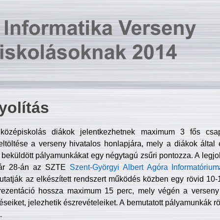
olítás
középiskolás diákok jelentkezhetnek maximum 3 fős csa
ltöltése a verseny hivatalos honlapjára, mely a diákok által e
A beküldött pályamunkákat egy négytagú zsűri pontozza. A legj
uár 28-án az SZTE
Szent-Györgyi Albert Agóra Informatórium
tatják az elkészített rendszert működés közben egy rövid 10-12
rezentáció hossza maximum 15 perc, mely végén a verseny 
déseiket, jelezhetik észrevételeiket. A bemutatott pályamunkák r
.