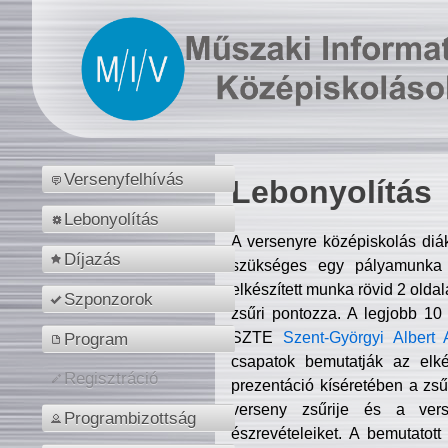
Versenyfelhívás
Lebonyolítás
Lebonyolítás
A versenyre középiskolás diá
Díjazás
szükséges egy pályamunka f
elkészített munka rövid 2 olda
Szponzorok
zsűri pontozza. A legjobb 10
SZTE
Szent-Györgyi Albert 
Program
csapatok bemutatják az elké
Regisztráció
prezentáció kíséretében a zs
verseny zsűrije és a verse
Programbizottság
észrevételeiket. A bemutatott