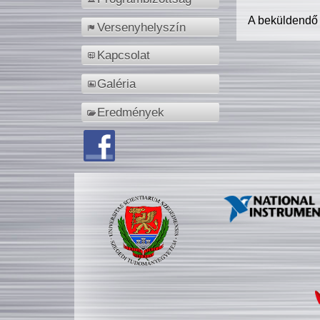
A beküldendő
Versenyhelyszín
Kapcsolat
Galéria
Eredmények