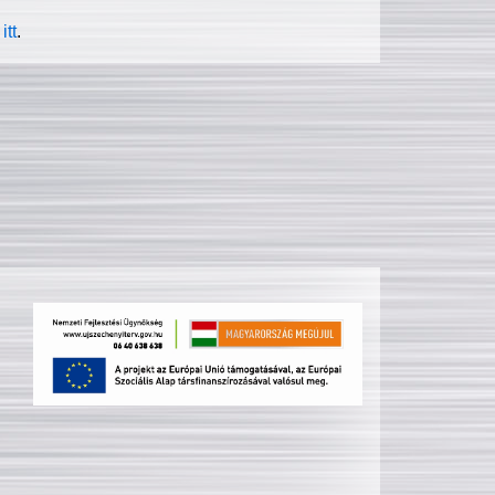
itt
.