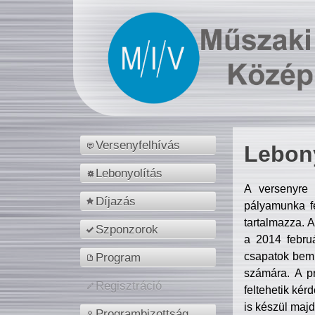
Versenyfelhívás
Lebony
Lebonyolítás
A versenyre 
Díjazás
pályamunka fe
tartalmazza. 
Szponzorok
a 2014 febr
csapatok bemu
Program
számára. A p
Regisztráció
feltehetik kér
is készül majd
Programbizottság