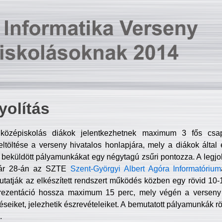
olítás
középiskolás diákok jelentkezhetnek maximum 3 fős csa
ltöltése a verseny hivatalos honlapjára, mely a diákok által e
A beküldött pályamunkákat egy négytagú zsűri pontozza. A legj
uár 28-án az SZTE
Szent-Györgyi Albert Agóra Informatórium
tatják az elkészített rendszert működés közben egy rövid 10-12
rezentáció hossza maximum 15 perc, mely végén a verseny 
déseiket, jelezhetik észrevételeiket. A bemutatott pályamunkák r
.