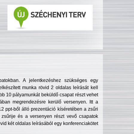
patokban. A jelentkezéshez szükséges egy
lkészített munka rövid 2 oldalas leírását kell
obb 10 pályamunkát beküldő csapat részt vehet
ában megrendezésre kerülő versenyen. Itt a
 ppt-ből álló prezentáció kíséretében a zsűri
zsűrije és a versenyen részt vevő csapatok
övid két oldalas leírásából egy konferenciakötet