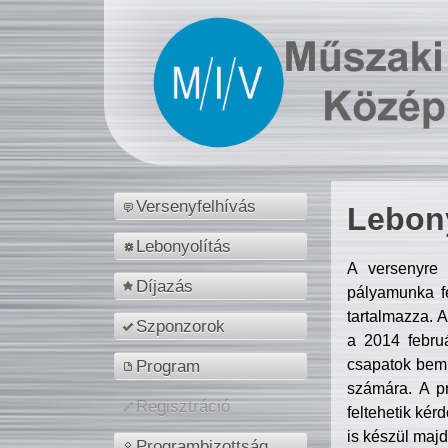
Versenyfelhívás
Lebony
Lebonyolítás
A versenyre 
Díjazás
pályamunka fe
tartalmazza. 
Szponzorok
a 2014 febr
csapatok bemu
Program
számára. A p
Regisztráció
feltehetik kér
is készül majd
Programbizottság