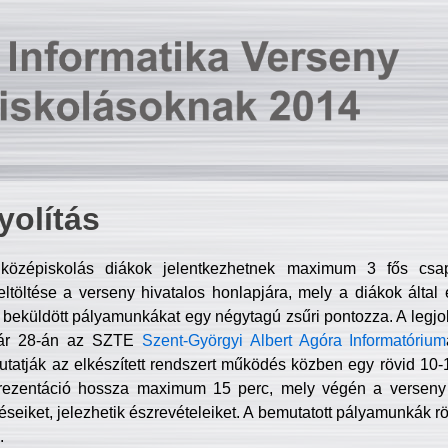
olítás
középiskolás diákok jelentkezhetnek maximum 3 fős csa
ltöltése a verseny hivatalos honlapjára, mely a diákok által e
A beküldött pályamunkákat egy négytagú zsűri pontozza. A legj
uár 28-án az SZTE
Szent-Györgyi Albert Agóra Informatórium
tatják az elkészített rendszert működés közben egy rövid 10-12
rezentáció hossza maximum 15 perc, mely végén a verseny 
déseiket, jelezhetik észrevételeiket. A bemutatott pályamunkák r
.