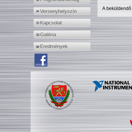
A beküldendő
Versenyhelyszín
Kapcsolat
Galéria
Eredmények