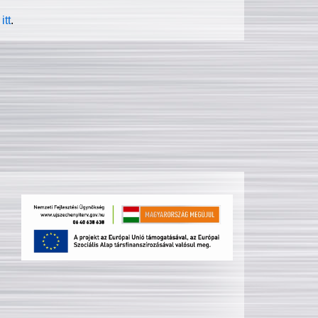
itt
.