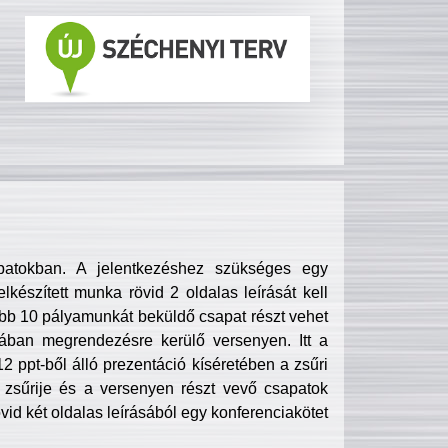
patokban. A jelentkezéshez szükséges egy
lkészített munka rövid 2 oldalas leírását kell
obb 10 pályamunkát beküldő csapat részt vehet
ában megrendezésre kerülő versenyen. Itt a
 ppt-ből álló prezentáció kíséretében a zsűri
zsűrije és a versenyen részt vevő csapatok
övid két oldalas leírásából egy konferenciakötet