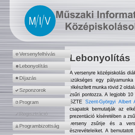
Versenyfelhívás
Lebonyolítás
Lebonyolítás
A versenyre középiskolás diá
Díjazás
szükséges egy pályamunka f
elkészített munka rövid 2 olda
Szponzorok
zsűri pontozza. A legjobb 10
SZTE
Szent-Györgyi Albert 
Program
csapatok bemutatják az elké
Regisztráció
prezentáció kíséretében a zs
verseny zsűrije és a verse
Programbizottság
észrevételeiket. A bemutatott