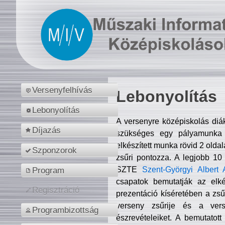
Versenyfelhívás
Lebonyolítás
Lebonyolítás
A versenyre középiskolás diá
Díjazás
szükséges egy pályamunka f
elkészített munka rövid 2 olda
Szponzorok
zsűri pontozza. A legjobb 10
SZTE
Szent-Györgyi Albert 
Program
csapatok bemutatják az elké
Regisztráció
prezentáció kíséretében a zs
verseny zsűrije és a verse
Programbizottság
észrevételeiket. A bemutatott