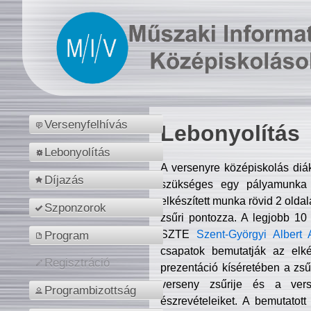
Versenyfelhívás
Lebonyolítás
Lebonyolítás
A versenyre középiskolás diá
Díjazás
szükséges egy pályamunka f
elkészített munka rövid 2 olda
Szponzorok
zsűri pontozza. A legjobb 10
SZTE
Szent-Györgyi Albert 
Program
csapatok bemutatják az elké
Regisztráció
prezentáció kíséretében a zs
verseny zsűrije és a verse
Programbizottság
észrevételeiket. A bemutatott