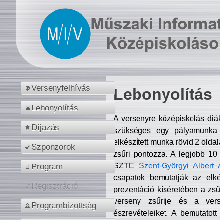
Versenyfelhívás
Lebonyolítás
Lebonyolítás
A versenyre középiskolás diá
Díjazás
szükséges egy pályamunka f
elkészített munka rövid 2 olda
Szponzorok
zsűri pontozza. A legjobb 10
SZTE
Szent-Györgyi Albert 
Program
csapatok bemutatják az elké
Regisztráció
prezentáció kíséretében a zs
verseny zsűrije és a verse
Programbizottság
észrevételeiket. A bemutatott