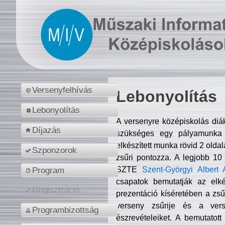
Versenyfelhívás
Lebonyolítás
Lebonyolítás
A versenyre középiskolás diá
Díjazás
szükséges egy pályamunka f
elkészített munka rövid 2 olda
Szponzorok
zsűri pontozza. A legjobb 10
SZTE
Szent-Györgyi Albert 
Program
csapatok bemutatják az elké
Regisztráció
prezentáció kíséretében a zs
verseny zsűrije és a verse
Programbizottság
észrevételeiket. A bemutatott