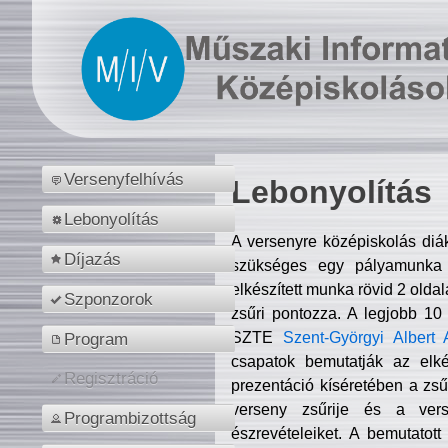
Versenyfelhívás
Lebonyolítás
Lebonyolítás
A versenyre középiskolás diá
Díjazás
szükséges egy pályamunka f
elkészített munka rövid 2 olda
Szponzorok
zsűri pontozza. A legjobb 10
SZTE
Szent-Györgyi Albert 
Program
csapatok bemutatják az elké
Regisztráció
prezentáció kíséretében a zs
verseny zsűrije és a verse
Programbizottság
észrevételeiket. A bemutatott