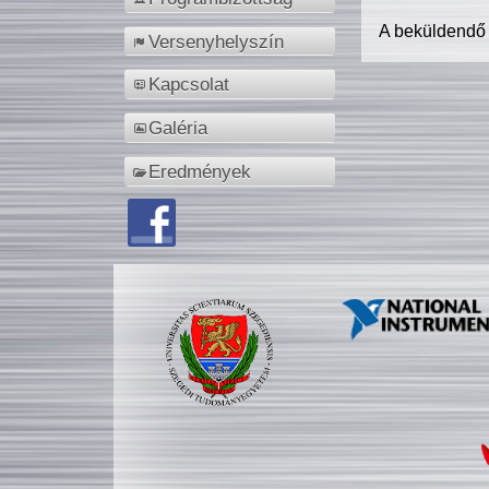
A beküldendő
Versenyhelyszín
Kapcsolat
Galéria
Eredmények