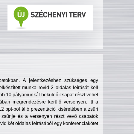
patokban. A jelentkezéshez szükséges egy
lkészített munka rövid 2 oldalas leírását kell
obb 10 pályamunkát beküldő csapat részt vehet
ában megrendezésre kerülő versenyen. Itt a
 ppt-ből álló prezentáció kíséretében a zsűri
zsűrije és a versenyen részt vevő csapatok
övid két oldalas leírásából egy konferenciakötet