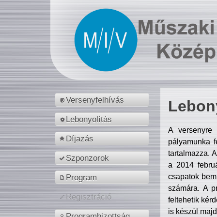
Versenyfelhívás
Lebony
Lebonyolítás
A versenyre 
Díjazás
pályamunka fe
tartalmazza. 
Szponzorok
a 2014 febr
csapatok bemu
Program
számára. A p
Regisztráció
feltehetik kér
is készül majd
Programbizottság