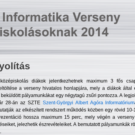
olítás
középiskolás diákok jelentkezhetnek maximum 3 fős csa
ltöltése a verseny hivatalos honlapjára, mely a diákok által e
A beküldött pályamunkákat egy négytagú zsűri pontozza. A legj
uár 28-án az SZTE
Szent-Györgyi Albert Agóra Informatórium
tatják az elkészített rendszert működés közben egy rövid 10-12
rezentáció hossza maximum 15 perc, mely végén a verseny 
déseiket, jelezhetik észrevételeiket. A bemutatott pályamunkák r
.