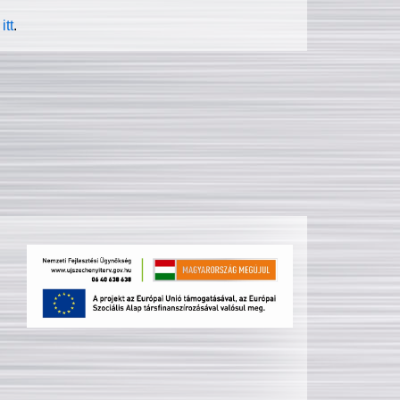
itt
.