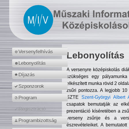
Versenyfelhívás
Lebonyolítás
Lebonyolítás
A versenyre középiskolás diá
Díjazás
szükséges egy pályamunka f
elkészített munka rövid 2 olda
Szponzorok
zsűri pontozza. A legjobb 10
SZTE
Szent-Györgyi Albert 
Program
csapatok bemutatják az elké
Regisztráció
prezentáció kíséretében a zs
verseny zsűrije és a verse
Programbizottság
észrevételeiket. A bemutatott