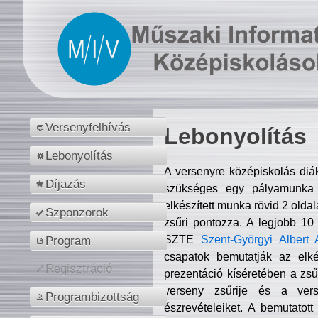
Versenyfelhívás
Lebonyolítás
Lebonyolítás
A versenyre középiskolás diá
Díjazás
szükséges egy pályamunka f
elkészített munka rövid 2 olda
Szponzorok
zsűri pontozza. A legjobb 10
SZTE
Szent-Györgyi Albert 
Program
csapatok bemutatják az elké
Regisztráció
prezentáció kíséretében a zs
verseny zsűrije és a verse
Programbizottság
észrevételeiket. A bemutatott