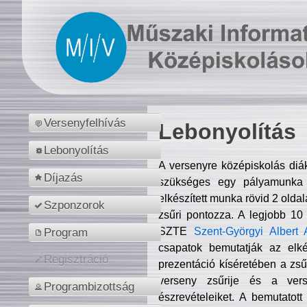
Versenyfelhívás
Lebonyolítás
Lebonyolítás
A versenyre középiskolás diá
Díjazás
szükséges egy pályamunka f
elkészített munka rövid 2 olda
Szponzorok
zsűri pontozza. A legjobb 10
SZTE
Szent-Györgyi Albert 
Program
csapatok bemutatják az elké
Regisztráció
prezentáció kíséretében a zs
verseny zsűrije és a verse
Programbizottság
észrevételeiket. A bemutatott