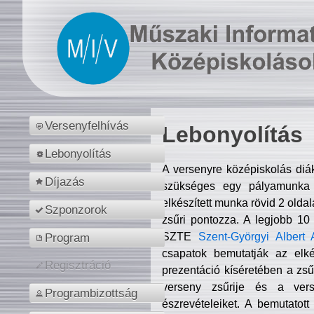
Versenyfelhívás
Lebonyolítás
Lebonyolítás
A versenyre középiskolás diá
Díjazás
szükséges egy pályamunka f
elkészített munka rövid 2 olda
Szponzorok
zsűri pontozza. A legjobb 10
SZTE
Szent-Györgyi Albert 
Program
csapatok bemutatják az elké
Regisztráció
prezentáció kíséretében a zs
verseny zsűrije és a verse
Programbizottság
észrevételeiket. A bemutatott