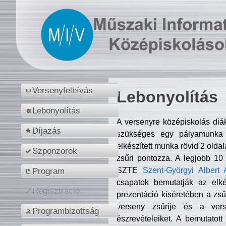
Versenyfelhívás
Lebonyolítás
Lebonyolítás
A versenyre középiskolás diá
Díjazás
szükséges egy pályamunka f
elkészített munka rövid 2 olda
Szponzorok
zsűri pontozza. A legjobb 10
SZTE
Szent-Györgyi Albert 
Program
csapatok bemutatják az elké
Regisztráció
prezentáció kíséretében a zs
verseny zsűrije és a verse
Programbizottság
észrevételeiket. A bemutatott