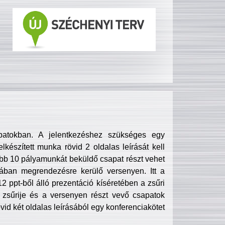
patokban. A jelentkezéshez szükséges egy
lkészített munka rövid 2 oldalas leírását kell
obb 10 pályamunkát beküldő csapat részt vehet
ában megrendezésre kerülő versenyen. Itt a
 ppt-ből álló prezentáció kíséretében a zsűri
zsűrije és a versenyen részt vevő csapatok
övid két oldalas leírásából egy konferenciakötet