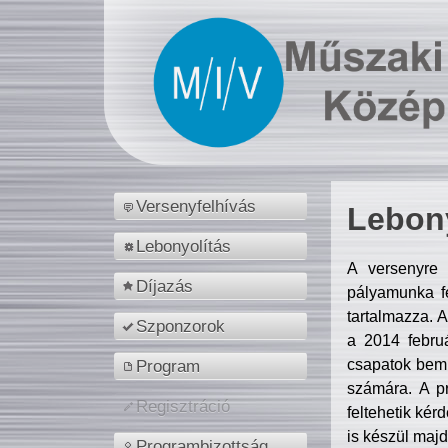
Versenyfelhívás
Lebony
Lebonyolítás
A versenyre 
Díjazás
pályamunka fe
tartalmazza. 
Szponzorok
a 2014 febr
csapatok bemu
Program
számára. A p
Regisztráció
feltehetik kér
is készül majd
Programbizottság