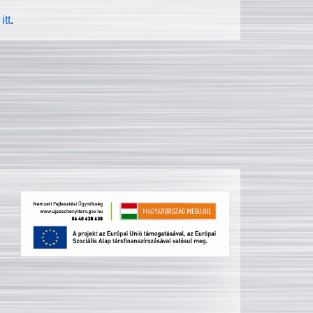
itt
.