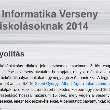
olítás
középiskolás diákok jelentkezhetnek maximum 3 fős csa
ltöltése a verseny hivatalos honlapjára, mely a diákok által e
A beküldött pályamunkákat egy négytagú zsűri pontozza. A legj
uár 28-án az SZTE
Szent-Györgyi Albert Agóra Informatórium
tatják az elkészített rendszert működés közben egy rövid 10-12
rezentáció hossza maximum 15 perc, mely végén a verseny 
déseiket, jelezhetik észrevételeiket. A bemutatott pályamunkák r
.