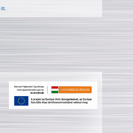
itt
.