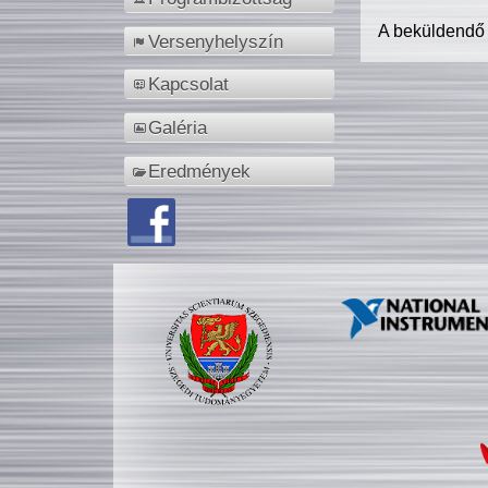
A beküldendő
Versenyhelyszín
Kapcsolat
Galéria
Eredmények