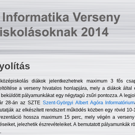
olítás
középiskolás diákok jelentkezhetnek maximum 3 fős csa
ltöltése a verseny hivatalos honlapjára, mely a diákok által e
A beküldött pályamunkákat egy négytagú zsűri pontozza. A legj
uár 28-án az SZTE
Szent-Györgyi Albert Agóra Informatórium
tatják az elkészített rendszert működés közben egy rövid 10-12
rezentáció hossza maximum 15 perc, mely végén a verseny 
déseiket, jelezhetik észrevételeiket. A bemutatott pályamunkák r
.