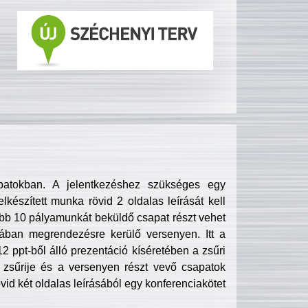
patokban. A jelentkezéshez szükséges egy
lkészített munka rövid 2 oldalas leírását kell
obb 10 pályamunkát beküldő csapat részt vehet
ában megrendezésre kerülő versenyen. Itt a
 ppt-ből álló prezentáció kíséretében a zsűri
zsűrije és a versenyen részt vevő csapatok
övid két oldalas leírásából egy konferenciakötet