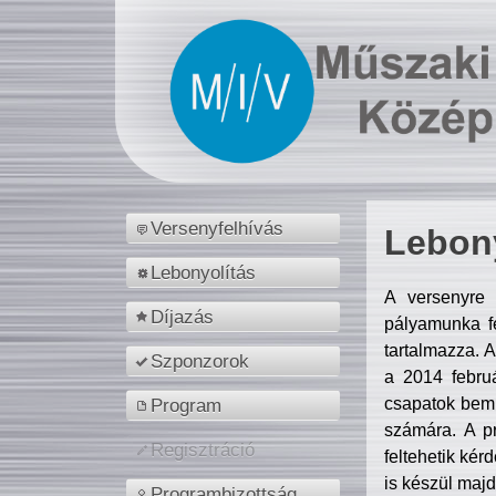
Versenyfelhívás
Lebony
Lebonyolítás
A versenyre 
Díjazás
pályamunka fe
tartalmazza. 
Szponzorok
a 2014 febr
csapatok bemu
Program
számára. A p
Regisztráció
feltehetik kér
is készül majd
Programbizottság