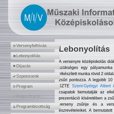
Versenyfelhívás
Lebonyolítás
Lebonyolítás
A versenyre középiskolás diá
Díjazás
szükséges egy pályamunka f
elkészített munka rövid 2 olda
Szponzorok
zsűri pontozza. A legjobb 10
SZTE
Szent-Györgyi Albert 
Program
csapatok bemutatják az elké
Regisztráció
prezentáció kíséretében a zs
verseny zsűrije és a verse
Programbizottság
észrevételeiket. A bemutatott