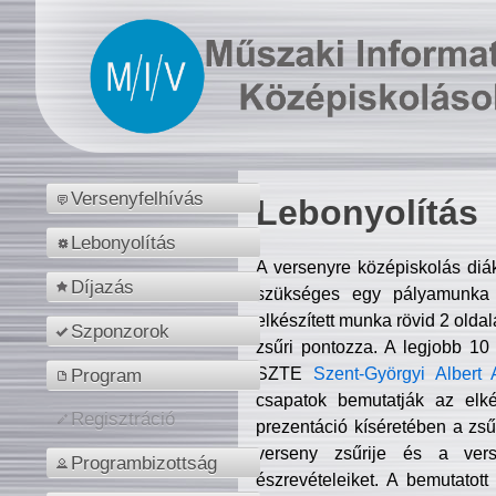
Versenyfelhívás
Lebonyolítás
Lebonyolítás
A versenyre középiskolás diá
Díjazás
szükséges egy pályamunka f
elkészített munka rövid 2 olda
Szponzorok
zsűri pontozza. A legjobb 10
SZTE
Szent-Györgyi Albert 
Program
csapatok bemutatják az elké
Regisztráció
prezentáció kíséretében a zs
verseny zsűrije és a verse
Programbizottság
észrevételeiket. A bemutatott