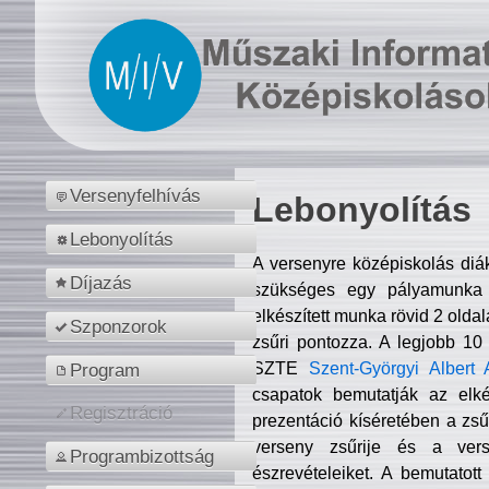
Versenyfelhívás
Lebonyolítás
Lebonyolítás
A versenyre középiskolás diá
Díjazás
szükséges egy pályamunka f
elkészített munka rövid 2 olda
Szponzorok
zsűri pontozza. A legjobb 10
SZTE
Szent-Györgyi Albert 
Program
csapatok bemutatják az elké
Regisztráció
prezentáció kíséretében a zs
verseny zsűrije és a verse
Programbizottság
észrevételeiket. A bemutatott