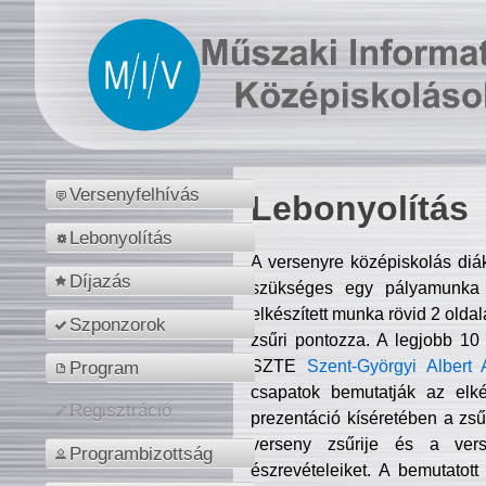
Versenyfelhívás
Lebonyolítás
Lebonyolítás
A versenyre középiskolás diá
Díjazás
szükséges egy pályamunka f
elkészített munka rövid 2 olda
Szponzorok
zsűri pontozza. A legjobb 10
SZTE
Szent-Györgyi Albert 
Program
csapatok bemutatják az elké
Regisztráció
prezentáció kíséretében a zs
verseny zsűrije és a verse
Programbizottság
észrevételeiket. A bemutatott