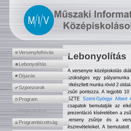
Versenyfelhívás
Lebonyolítás
Lebonyolítás
A versenyre középiskolás diá
Díjazás
szükséges egy pályamunka f
elkészített munka rövid 2 olda
Szponzorok
zsűri pontozza. A legjobb 10
SZTE
Szent-Györgyi Albert 
Program
csapatok bemutatják az elké
Regisztráció
prezentáció kíséretében a zs
verseny zsűrije és a verse
Programbizottság
észrevételeiket. A bemutatott