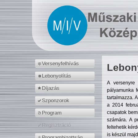
Versenyfelhívás
Lebony
Lebonyolítás
A versenyre 
Díjazás
pályamunka fe
tartalmazza. 
Szponzorok
a 2014 febr
csapatok bemu
Program
számára. A p
Regisztráció
feltehetik kér
is készül majd
Programbizottság