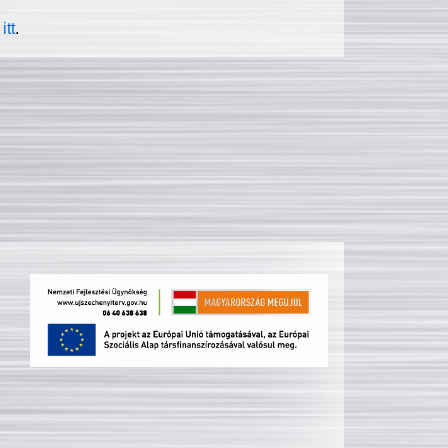
itt
.