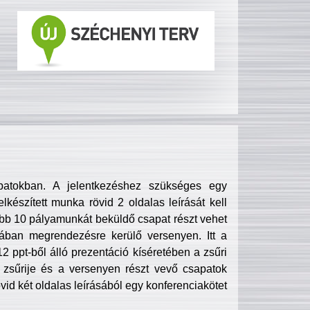
patokban. A jelentkezéshez szükséges egy
lkészített munka rövid 2 oldalas leírását kell
obb 10 pályamunkát beküldő csapat részt vehet
ában megrendezésre kerülő versenyen. Itt a
 ppt-ből álló prezentáció kíséretében a zsűri
zsűrije és a versenyen részt vevő csapatok
övid két oldalas leírásából egy konferenciakötet