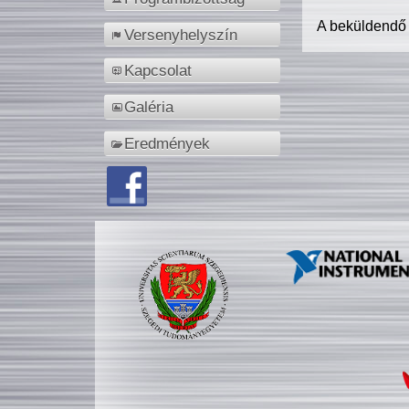
A beküldendő
Versenyhelyszín
Kapcsolat
Galéria
Eredmények