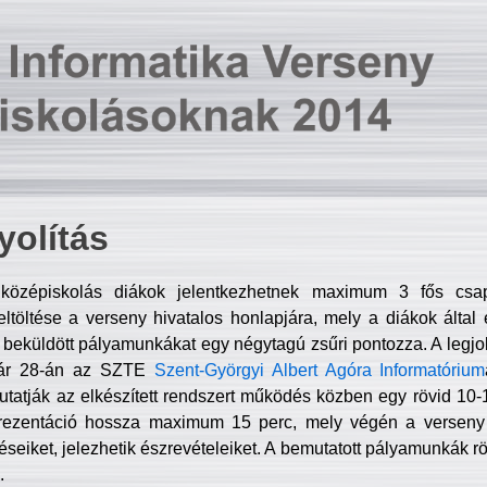
olítás
középiskolás diákok jelentkezhetnek maximum 3 fős csa
ltöltése a verseny hivatalos honlapjára, mely a diákok által e
A beküldött pályamunkákat egy négytagú zsűri pontozza. A legj
uár 28-án az SZTE
Szent-Györgyi Albert Agóra Informatórium
tatják az elkészített rendszert működés közben egy rövid 10-12
rezentáció hossza maximum 15 perc, mely végén a verseny 
déseiket, jelezhetik észrevételeiket. A bemutatott pályamunkák r
.