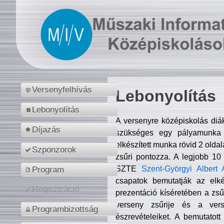
Versenyfelhívás
Lebonyolítás
Lebonyolítás
A versenyre középiskolás diá
Díjazás
szükséges egy pályamunka f
elkészített munka rövid 2 olda
Szponzorok
zsűri pontozza. A legjobb 10
SZTE
Szent-Györgyi Albert 
Program
csapatok bemutatják az elké
Regisztráció
prezentáció kíséretében a zs
verseny zsűrije és a verse
Programbizottság
észrevételeiket. A bemutatott