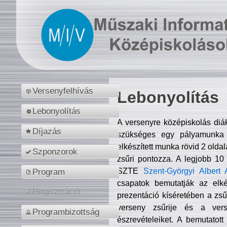
Versenyfelhívás
Lebonyolítás
Lebonyolítás
A versenyre középiskolás diá
Díjazás
szükséges egy pályamunka f
elkészített munka rövid 2 olda
Szponzorok
zsűri pontozza. A legjobb 10
SZTE
Szent-Györgyi Albert 
Program
csapatok bemutatják az elké
Regisztráció
prezentáció kíséretében a zs
verseny zsűrije és a verse
Programbizottság
észrevételeiket. A bemutatott