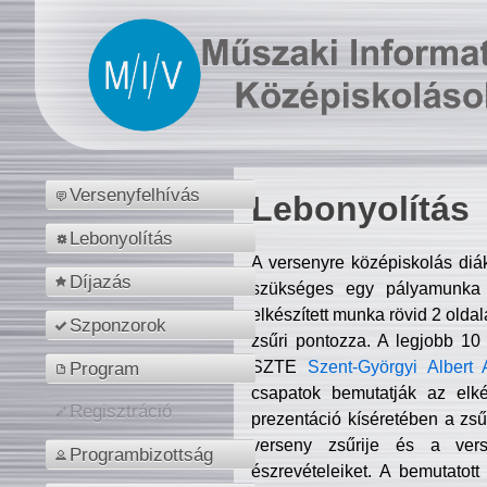
Versenyfelhívás
Lebonyolítás
Lebonyolítás
A versenyre középiskolás diá
Díjazás
szükséges egy pályamunka f
elkészített munka rövid 2 olda
Szponzorok
zsűri pontozza. A legjobb 10
SZTE
Szent-Györgyi Albert 
Program
csapatok bemutatják az elké
Regisztráció
prezentáció kíséretében a zs
verseny zsűrije és a verse
Programbizottság
észrevételeiket. A bemutatott