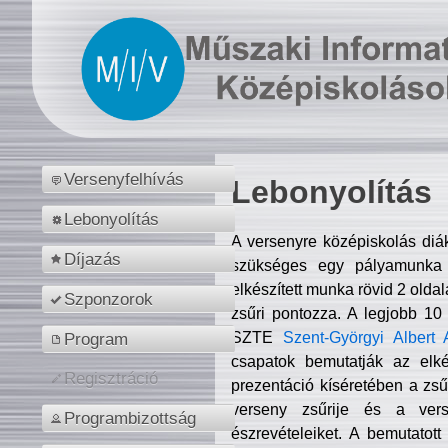
Versenyfelhívás
Lebonyolítás
Lebonyolítás
A versenyre középiskolás diá
Díjazás
szükséges egy pályamunka f
elkészített munka rövid 2 olda
Szponzorok
zsűri pontozza. A legjobb 10
SZTE
Szent-Györgyi Albert 
Program
csapatok bemutatják az elké
Regisztráció
prezentáció kíséretében a zs
verseny zsűrije és a verse
Programbizottság
észrevételeiket. A bemutatott