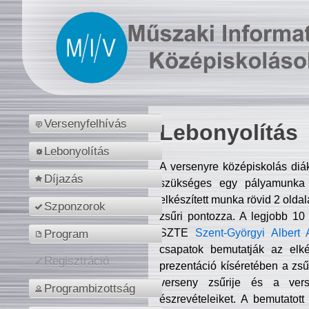
Versenyfelhívás
Lebonyolítás
Lebonyolítás
A versenyre középiskolás diá
Díjazás
szükséges egy pályamunka f
elkészített munka rövid 2 olda
Szponzorok
zsűri pontozza. A legjobb 10
SZTE
Szent-Györgyi Albert 
Program
csapatok bemutatják az elké
Regisztráció
prezentáció kíséretében a zs
verseny zsűrije és a verse
Programbizottság
észrevételeiket. A bemutatott