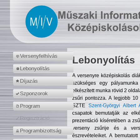
Versenyfelhívás
Lebonyolítás
Lebonyolítás
A versenyre középiskolás diá
Díjazás
szükséges egy pályamunka f
elkészített munka rövid 2 olda
Szponzorok
zsűri pontozza. A legjobb 10
SZTE
Szent-Györgyi Albert 
Program
csapatok bemutatják az elké
Regisztráció
prezentáció kíséretében a zs
verseny zsűrije és a verse
Programbizottság
észrevételeiket. A bemutatott