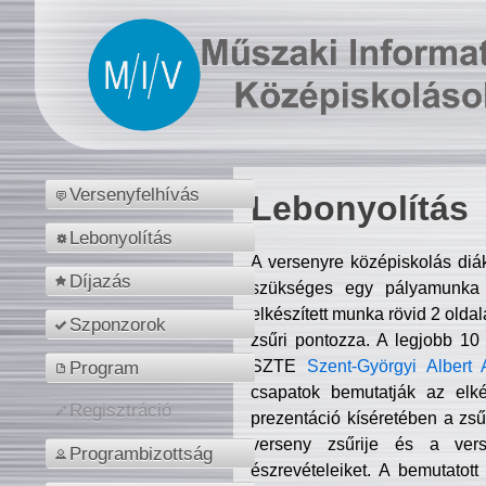
Versenyfelhívás
Lebonyolítás
Lebonyolítás
A versenyre középiskolás diá
Díjazás
szükséges egy pályamunka f
elkészített munka rövid 2 olda
Szponzorok
zsűri pontozza. A legjobb 10
SZTE
Szent-Györgyi Albert 
Program
csapatok bemutatják az elké
Regisztráció
prezentáció kíséretében a zs
verseny zsűrije és a verse
Programbizottság
észrevételeiket. A bemutatott