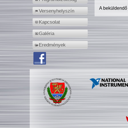
A beküldendő
Versenyhelyszín
Kapcsolat
Galéria
Eredmények