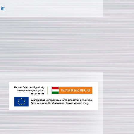
itt
.