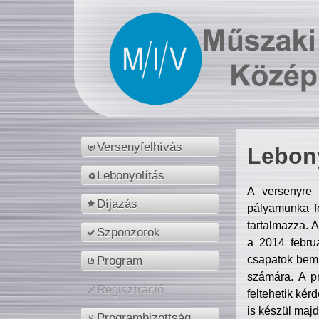
Versenyfelhívás
Lebony
Lebonyolítás
A versenyre 
Díjazás
pályamunka fe
tartalmazza. 
Szponzorok
a 2014 febr
csapatok bemu
Program
számára. A p
Regisztráció
feltehetik kér
is készül majd
Programbizottság