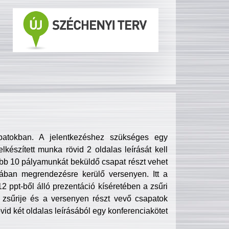
patokban. A jelentkezéshez szükséges egy
lkészített munka rövid 2 oldalas leírását kell
obb 10 pályamunkát beküldő csapat részt vehet
ában megrendezésre kerülő versenyen. Itt a
 ppt-ből álló prezentáció kíséretében a zsűri
zsűrije és a versenyen részt vevő csapatok
övid két oldalas leírásából egy konferenciakötet