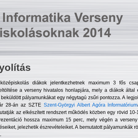
olítás
középiskolás diákok jelentkezhetnek maximum 3 fős csa
ltöltése a verseny hivatalos honlapjára, mely a diákok által e
A beküldött pályamunkákat egy négytagú zsűri pontozza. A legj
uár 28-án az SZTE
Szent-Györgyi Albert Agóra Informatórium
tatják az elkészített rendszert működés közben egy rövid 10-12
rezentáció hossza maximum 15 perc, mely végén a verseny 
déseiket, jelezhetik észrevételeiket. A bemutatott pályamunkák r
.