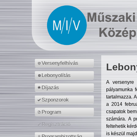
Versenyfelhívás
Lebony
Lebonyolítás
A versenyre 
Díjazás
pályamunka fe
tartalmazza. 
Szponzorok
a 2014 febr
csapatok bemu
Program
számára. A p
Regisztráció
feltehetik kér
is készül majd
Programbizottság