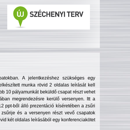
patokban. A jelentkezéshez szükséges egy
lkészített munka rövid 2 oldalas leírását kell
obb 10 pályamunkát beküldő csapat részt vehet
ában megrendezésre kerülő versenyen. Itt a
 ppt-ből álló prezentáció kíséretében a zsűri
zsűrije és a versenyen részt vevő csapatok
övid két oldalas leírásából egy konferenciakötet