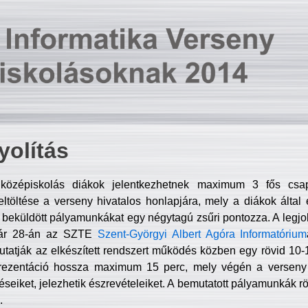
olítás
középiskolás diákok jelentkezhetnek maximum 3 fős csa
ltöltése a verseny hivatalos honlapjára, mely a diákok által e
A beküldött pályamunkákat egy négytagú zsűri pontozza. A legj
uár 28-án az SZTE
Szent-Györgyi Albert Agóra Informatórium
tatják az elkészített rendszert működés közben egy rövid 10-12
rezentáció hossza maximum 15 perc, mely végén a verseny 
déseiket, jelezhetik észrevételeiket. A bemutatott pályamunkák r
.