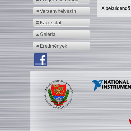
A beküldendő
Versenyhelyszín
Kapcsolat
Galéria
Eredmények