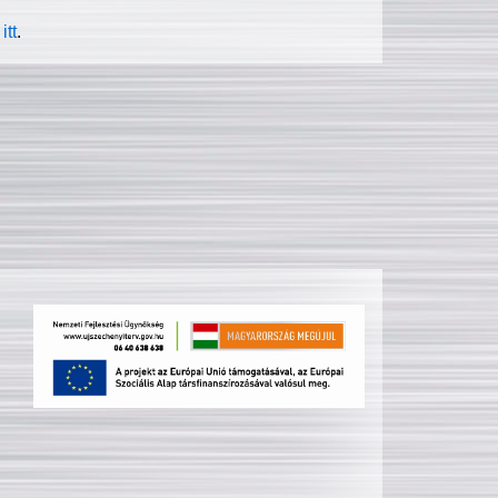
itt
.