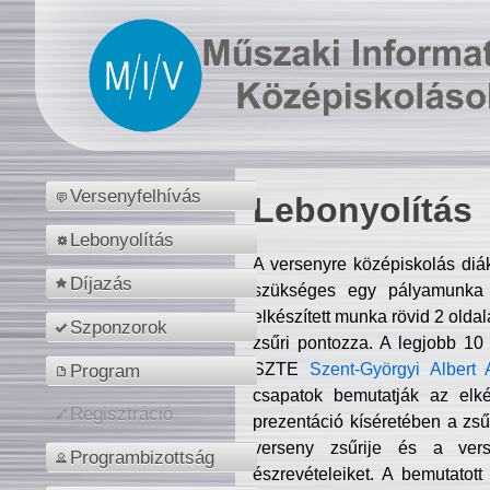
Versenyfelhívás
Lebonyolítás
Lebonyolítás
A versenyre középiskolás diá
Díjazás
szükséges egy pályamunka f
elkészített munka rövid 2 olda
Szponzorok
zsűri pontozza. A legjobb 10
SZTE
Szent-Györgyi Albert 
Program
csapatok bemutatják az elké
Regisztráció
prezentáció kíséretében a zs
verseny zsűrije és a verse
Programbizottság
észrevételeiket. A bemutatott